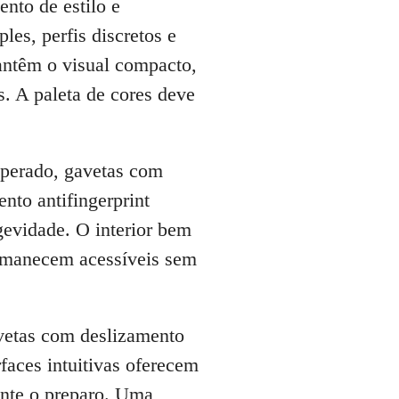
nto de estilo e
es, perfis discretos e
antêm o visual compacto,
s. A paleta de cores deve
emperado, gavetas com
nto antifingerprint
gevidade. O interior bem
rmanecem acessíveis sem
avetas com deslizamento
faces intuitivas oferecem
ante o preparo. Uma