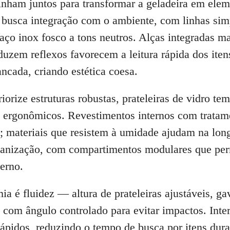
ham juntos para transformar a geladeira em eleme
 busca integração com o ambiente, com linhas simpl
ço inox fosco a tons neutros. Alças integradas m
uzem reflexos favorecem a leitura rápida dos iten
ncada, criando estética coesa.
priorize estruturas robustas, prateleiras de vidro t
 ergonômicos. Revestimentos internos com tratame
ia; materiais que resistem à umidade ajudam na lon
rganização, com compartimentos modulares que pe
erno.
ia é fluidez — altura de prateleiras ajustáveis, g
 com ângulo controlado para evitar impactos. Inter
 rápidos, reduzindo o tempo de busca por itens dur