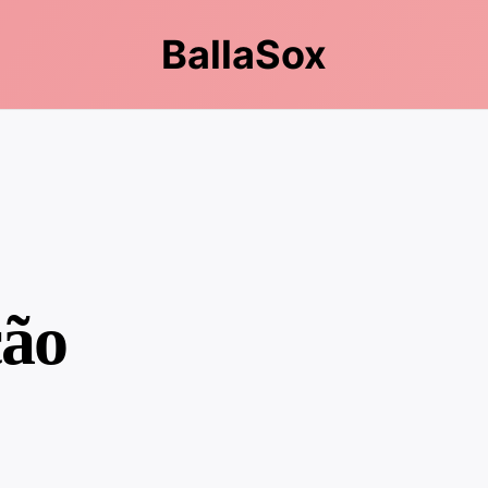
BallaSox
ção