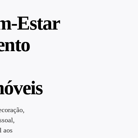
m-Estar
ento
óveis
ecoração,
soal,
l aos